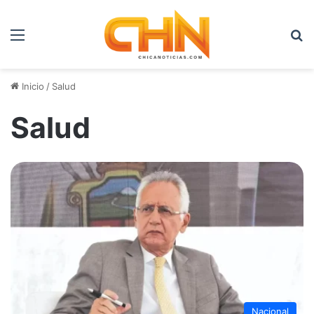
Menú
B
Inicio
/
Salud
Salud
Nacional