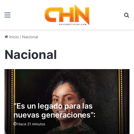
Menú
B
Inicio
/
Nacional
Nacional
“Es un legado para las
nuevas generaciones”:
Francia Márquez presentó su
Hace 21 minutos
retrato oficial