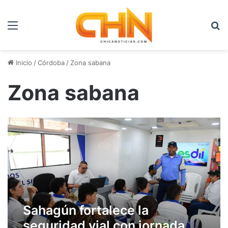
Menú
B
Inicio
/
Córdoba
/
Zona sabana
Zona sabana
Sahagún fortalece la
seguridad vial con jornada