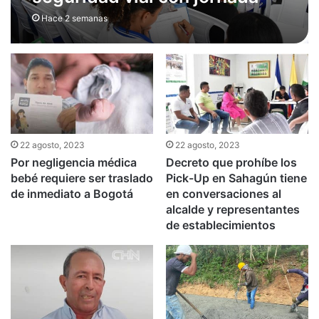
pedagógica para estudiantes
Hace 2 semanas
de El Crucero
22 agosto, 2023
22 agosto, 2023
Por negligencia médica
Decreto que prohíbe los
bebé requiere ser traslado
Pick-Up en Sahagún tiene
de inmediato a Bogotá
en conversaciones al
alcalde y representantes
de establecimientos