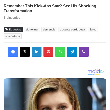
Etiquetas
alzhéimer
demencia
docente cordobesa
Salud
unicórdoba
Facebook
X
LinkedIn
Pinterest
WhatsApp
Telegram
Viber