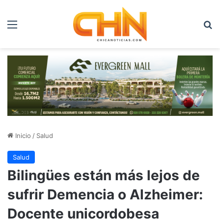
Menú
B
Inicio
/
Salud
Salud
Bilingües están más lejos de
sufrir Demencia o Alzheimer:
Docente unicordobesa