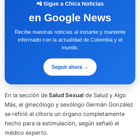
📲 Sigue a Chica Noticias
en Google News
Recibe nuestras noticias al instante y mantente
informado con la actualidad de Colombia y el
mundo.
Seguir ahora →
En la sección de
Salud Sexual
de Salud y Algo
Más, el ginecólogo y sexólogo Germán González
se refirió al clítoris un órgano completamente
hecho para la estimulación, según señaló el
médico experto.