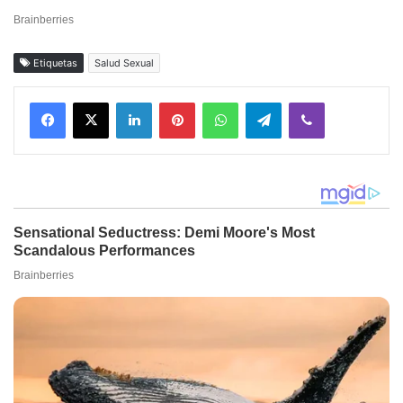
Etiquetas
Salud Sexual
Facebook
X
LinkedIn
Pinterest
WhatsApp
Telegram
Viber