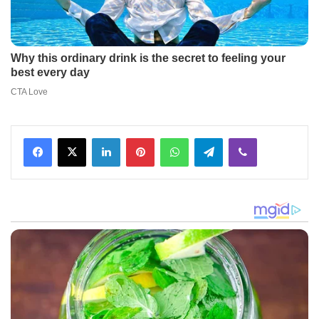
Facebook
X
LinkedIn
Pinterest
WhatsApp
Telegram
Viber