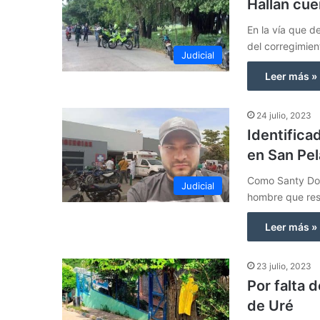
Hallan cu
En la vía que d
del corregimien
Judicial
Leer más »
24 julio, 2023
Identifica
en San Pe
Como Santy Dom
Judicial
hombre que res
Leer más »
23 julio, 2023
Por falta 
de Uré