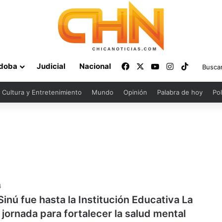
Facebook
X
YouTube
Instagram
TikTok
doba
Judicial
Nacional
Cultura y Entretenimiento
Mundo
Opinión
Palabra de hoy
Pol
4
Sinú fue hasta la Institución Educativa La
jornada para fortalecer la salud mental