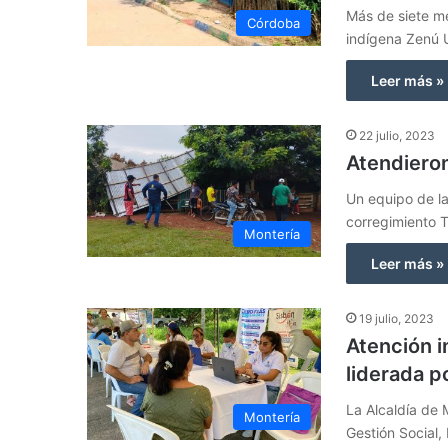
Más de siete me
Córdoba
indígena Zenú 
Leer más »
22 julio, 2023
Atendiero
Un equipo de la
corregimiento T
Montería
Leer más »
19 julio, 2023
Atención i
liderada po
La Alcaldía de 
Montería
Gestión Social,