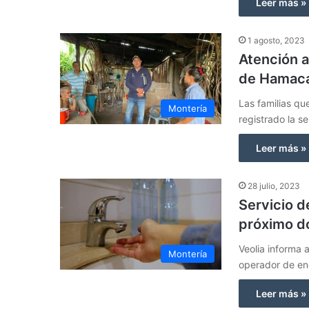
Leer más »
1 agosto, 2023
Atención a
de Hamac
Las familias qu
Montería
registrado la 
Leer más »
28 julio, 2023
Servicio d
próximo d
Veolia informa
Montería
operador de en
Leer más »