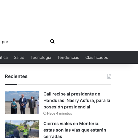
Buscar
por
ítica
Salud
Tecnología
Tendencias
Clasificados
Recientes
Cali recibe al presidente de
Honduras, Nasry Asfura, para la
posesión presidencial
Hace 4 minutos
Cierres viales en Montería:
estas son las vías que estarán
cerradas