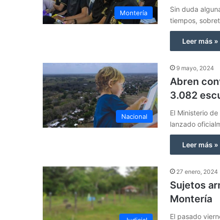
Sin duda alguna
Montería
tiempos, sobre
Leer más »
9 mayo, 2024
Abren conv
3.082 escu
El Ministerio d
Nacional
lanzado oficial
Leer más »
27 enero, 2024
Sujetos ar
Montería
El pasado viern
Judicial