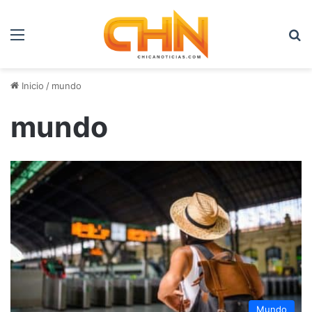
Menú
B
Inicio
/
mundo
mundo
Mundo