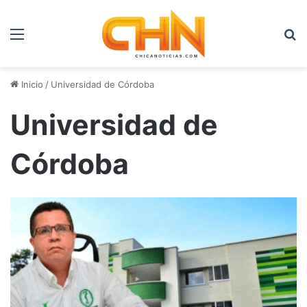
Menú
B
Inicio
/
Universidad de Córdoba
Universidad de
Córdoba