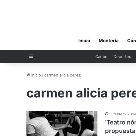
Inicio
Montería
Cór
Sidebar
Caribe
Deportes
Inicio
/
carmen alicia perez
carmen alicia per
11 febrero, 202
‘Teatro nó
propuesta