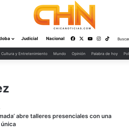
Facebook
X
YouTube
Instagram
TikTok
doba
Judicial
Nacional
Cultura y Entretenimiento
Mundo
Opinión
Palabra de hoy
Pol
ez
4
mada’ abre talleres presenciales con una
 única