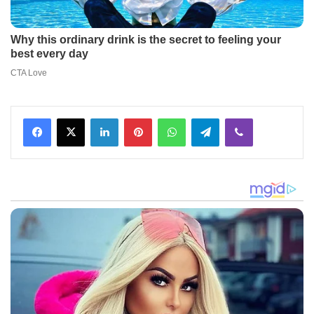
Facebook
X
LinkedIn
Pinterest
WhatsApp
Telegram
Viber