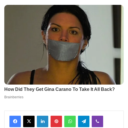
Facebook
X
LinkedIn
Pinterest
WhatsApp
Telegram
Viber