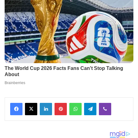
Facebook
X
LinkedIn
Pinterest
WhatsApp
Telegram
Viber