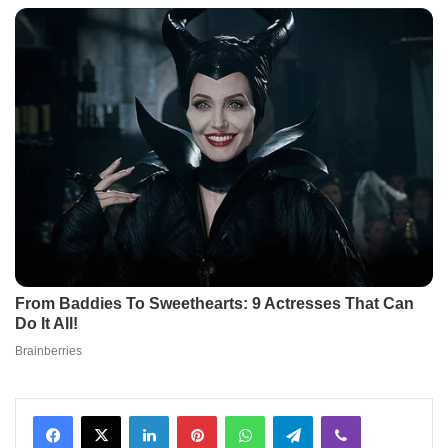
Facebook
X
LinkedIn
Pinterest
WhatsApp
Telegram
Viber