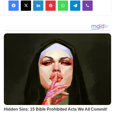
Facebook
X
LinkedIn
Pinterest
WhatsApp
Telegram
Viber