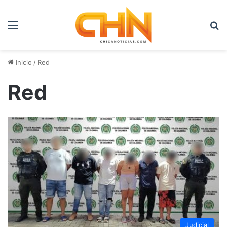
Menú
B
Inicio
/
Red
Red
Judicial