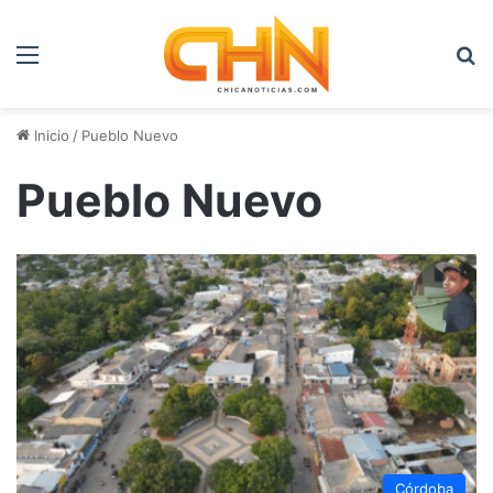
Menú
B
Inicio
/
Pueblo Nuevo
Pueblo Nuevo
Córdoba