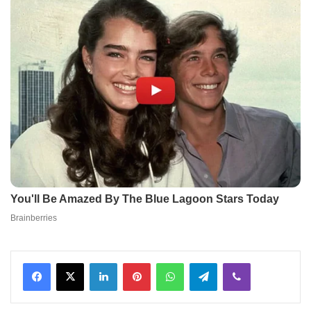
Facebook
X
LinkedIn
Pinterest
WhatsApp
Telegram
Viber