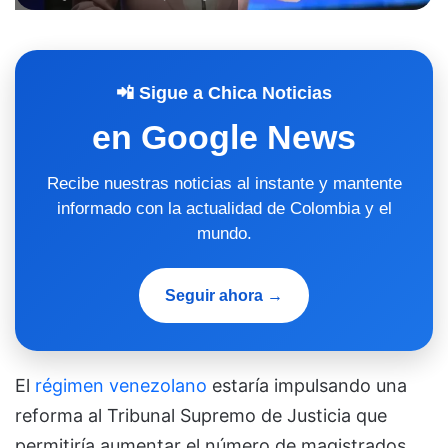
📲 Sigue a Chica Noticias
en Google News
Recibe nuestras noticias al instante y mantente
informado con la actualidad de Colombia y el
mundo.
Seguir ahora →
El
régimen venezolano
estaría impulsando una
reforma al Tribunal Supremo de Justicia que
permitiría aumentar el número de magistrados,