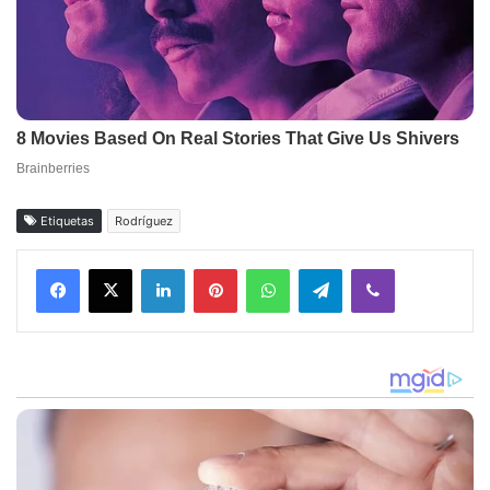
Etiquetas
Rodríguez
Facebook
X
LinkedIn
Pinterest
WhatsApp
Telegram
Viber