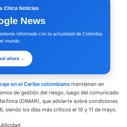
a Chica Noticias
ogle News
mantente informado con la actualidad de Colombia
 el mundo.
uir ahora →
leaje en el Caribe colombiano
mantienen en
ismos de gestión del riesgo, luego del comunicado
 Marítima (DIMAR), que advierte sobre condiciones
, siendo los días más críticos el 10 y 11 de mayo.
ublicidad