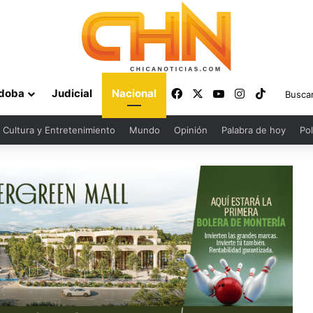
Facebook
X
YouTube
Instagram
TikTok
doba
Judicial
Nacional
Cultura y Entretenimiento
Mundo
Opinión
Palabra de hoy
Pol