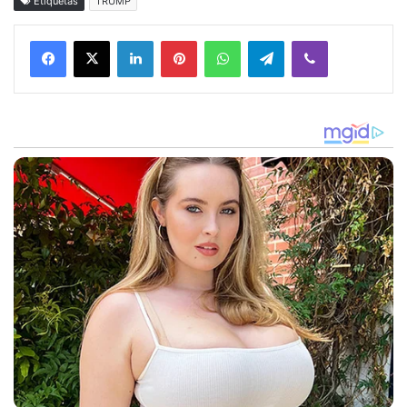
Etiquetas
TRUMP
Facebook
X
LinkedIn
Pinterest
WhatsApp
Telegram
Viber