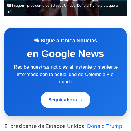
Imagen - presidente de Estados Unidos, Donald Trump y ataque a
Irán
📲 Sigue a Chica Noticias
en Google News
Recibe nuestras noticias al instante y mantente
informado con la actualidad de Colombia y el
mundo.
Seguir ahora →
El presidente de Estados Unidos,
Donald Trump
,