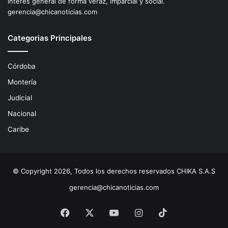
interés general de forma veráz, imparcial y social.
gerencia@chicanoticias.com
Categorias Principales
Córdoba
Montería
Judicial
Nacional
Caribe
© Copyright 2026, Todos los derechos reservados CHIKA S.A.S
gerencia@chicanoticias.com
Facebook
X
YouTube
Instagram
TikTok