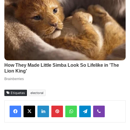
Etiquetas
electoral
Facebook
X
LinkedIn
Pinterest
WhatsApp
Telegram
Viber