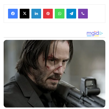
Facebook
X
LinkedIn
Pinterest
WhatsApp
Telegram
Viber