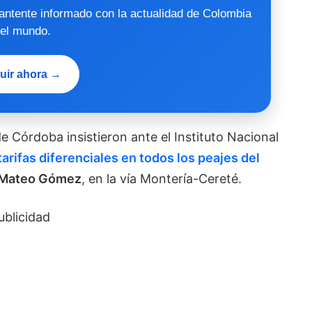
mantente informado con la actualidad de Colombia
 el mundo.
uir ahora →
 Córdoba insistieron ante el Instituto Nacional
tarifas diferenciales en todos los peajes del
Mateo Gómez
, en la vía Montería-Cereté.
ublicidad