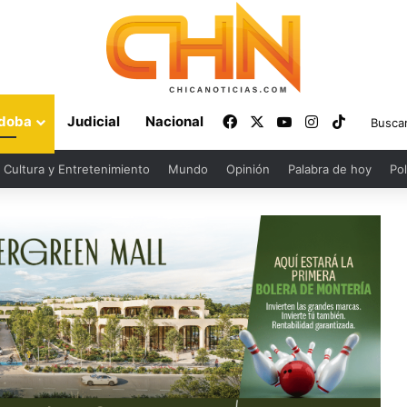
Facebook
X
YouTube
Instagram
TikTok
doba
Judicial
Nacional
Cultura y Entretenimiento
Mundo
Opinión
Palabra de hoy
Pol