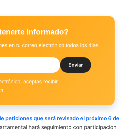
tenerte informado?
es en tu correo electrónico todos los días.
ectrónico, aceptas recibir
ín.
de peticiones que será revisado el próximo 6 de
partamental hará seguimiento con participación