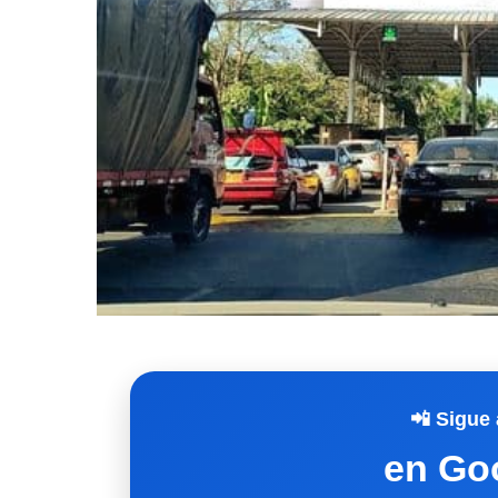
📲 Sigue 
en Go