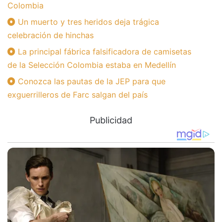
Colombia
Un muerto y tres heridos deja trágica
celebración de hinchas
La principal fábrica falsificadora de camisetas
de la Selección Colombia estaba en Medellín
Conozca las pautas de la JEP para que
exguerrilleros de Farc salgan del país
Publicidad