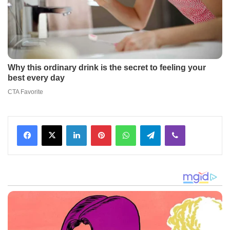
Facebook
X
LinkedIn
Pinterest
WhatsApp
Telegram
Viber