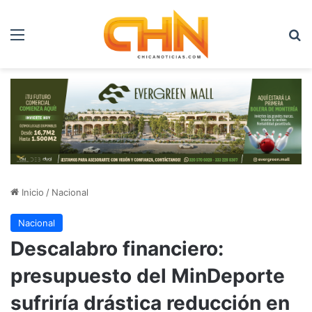
Menú
B
Inicio
/
Nacional
Nacional
Descalabro financiero:
presupuesto del MinDeporte
sufriría drástica reducción en