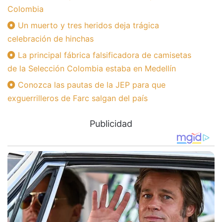
Colombia
Un muerto y tres heridos deja trágica
celebración de hinchas
La principal fábrica falsificadora de camisetas
de la Selección Colombia estaba en Medellín
Conozca las pautas de la JEP para que
exguerrilleros de Farc salgan del país
Publicidad