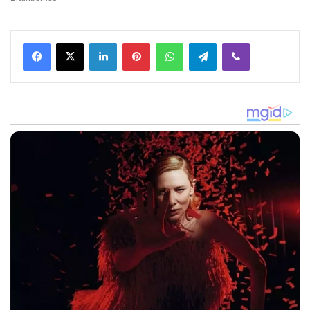
Facebook
X
LinkedIn
Pinterest
WhatsApp
Telegram
Viber