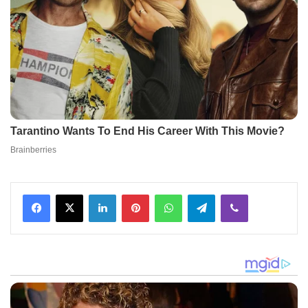
Facebook
X
LinkedIn
Pinterest
WhatsApp
Telegram
Viber