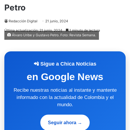
Petro
Redacción Digital
21 junio, 2024
Última actualización: 21 junio, 2024
1 minuto de lectura
Álvaro Uribe y Gustavo Petro. Foto: Revista Semana.
📲 Sigue a Chica Noticias
en Google News
Recibe nuestras noticias al instante y mantente
informado con la actualidad de Colombia y el
mundo.
Seguir ahora →