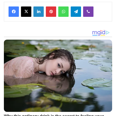
Facebook
X
LinkedIn
Pinterest
WhatsApp
Telegram
Viber