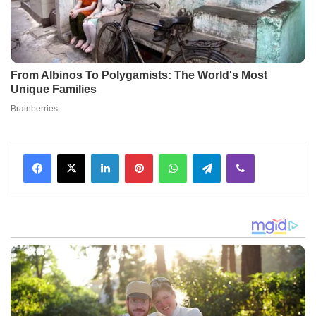
Facebook
X
LinkedIn
Pinterest
WhatsApp
Telegram
Viber