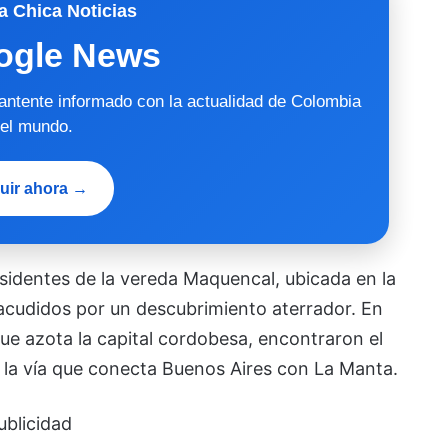
a Chica Noticias
ogle News
mantente informado con la actualidad de Colombia
 el mundo.
uir ahora →
esidentes de la vereda Maquencal, ubicada en la
acudidos por un descubrimiento aterrador. En
ue azota la capital cordobesa, encontraron el
e la vía que conecta Buenos Aires con La Manta.
ublicidad