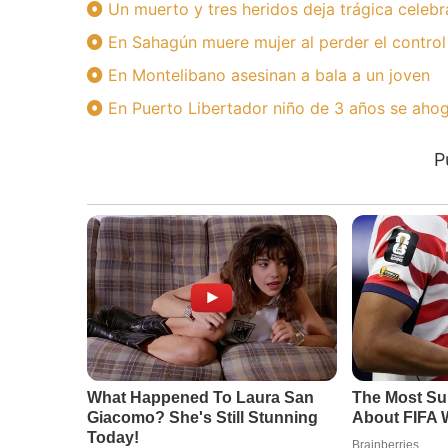
Un muerto y tres heridos deja trágica celebr
En Sahagún muere mujer al perder el control
En Montelibano asesinan a bala a un joven
En Puerto Libertador niño de 3 años se ahog
P