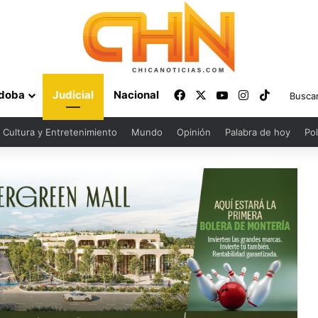
Facebook
X
YouTube
Instagram
TikTok
doba
Judicial
Nacional
Cultura y Entretenimiento
Mundo
Opinión
Palabra de hoy
Pol