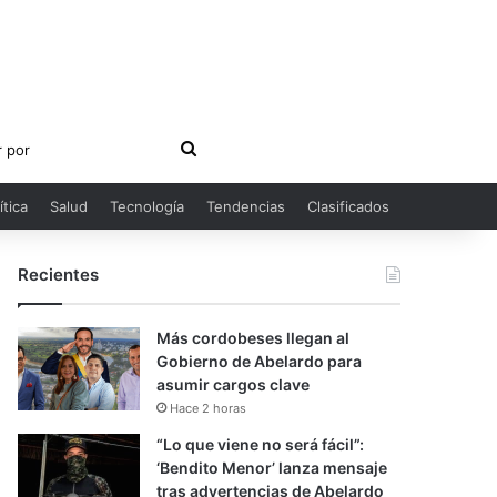
Buscar
por
ítica
Salud
Tecnología
Tendencias
Clasificados
Recientes
Más cordobeses llegan al
Gobierno de Abelardo para
asumir cargos clave
Hace 2 horas
“Lo que viene no será fácil”:
‘Bendito Menor’ lanza mensaje
tras advertencias de Abelardo