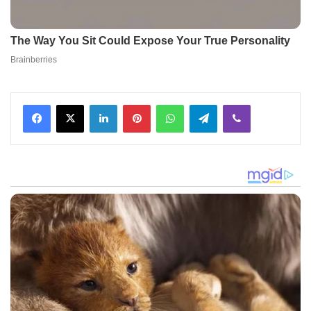
Facebook
X
LinkedIn
Pinterest
WhatsApp
Telegram
Viber