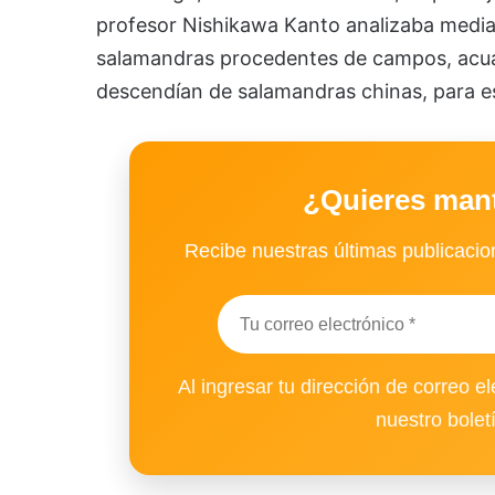
profesor Nishikawa Kanto analizaba median
salamandras procedentes de campos, acua
descendían de salamandras chinas, para es
¿Quieres man
Recibe nuestras últimas publicacion
Al ingresar tu dirección de correo el
nuestro bolet