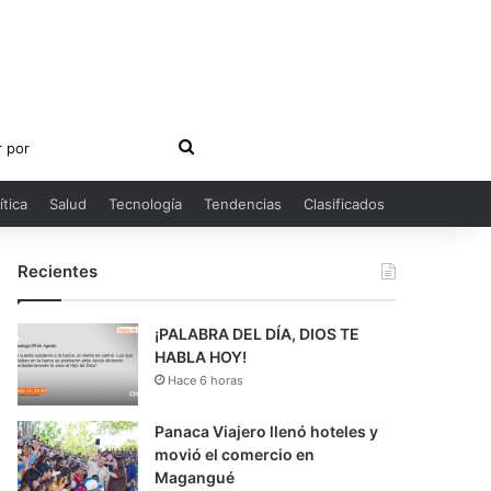
Buscar
por
ítica
Salud
Tecnología
Tendencias
Clasificados
Recientes
¡PALABRA DEL DÍA, DIOS TE
HABLA HOY!
Hace 6 horas
Panaca Viajero llenó hoteles y
movió el comercio en
Magangué