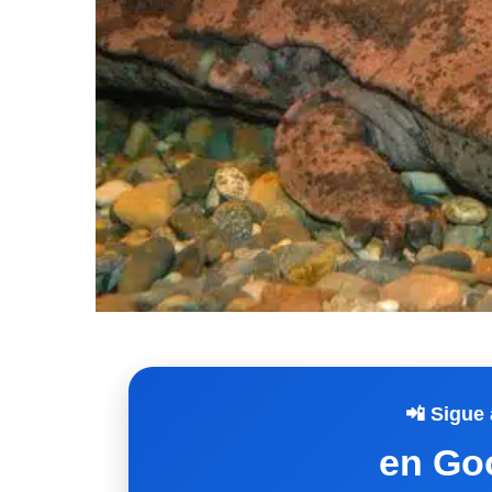
📲 Sigue 
en Go