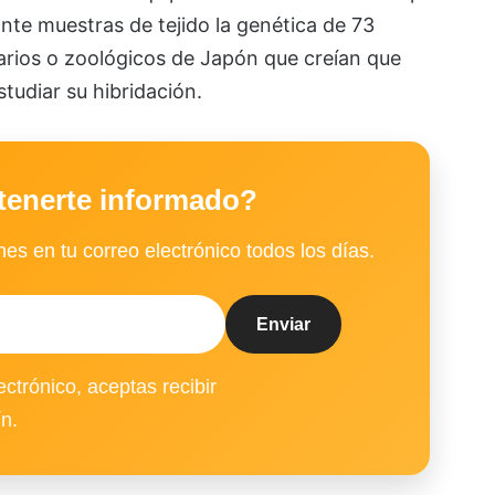
te muestras de tejido la genética de 73
rios o zoológicos de Japón que creían que
tudiar su hibridación.
tenerte informado?
es en tu correo electrónico todos los días.
ectrónico, aceptas recibir
ín.