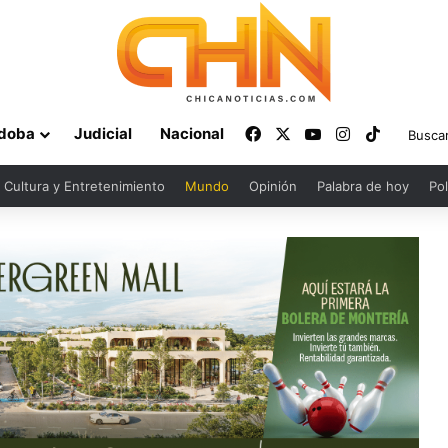
Facebook
X
YouTube
Instagram
TikTok
doba
Judicial
Nacional
Cultura y Entretenimiento
Mundo
Opinión
Palabra de hoy
Pol