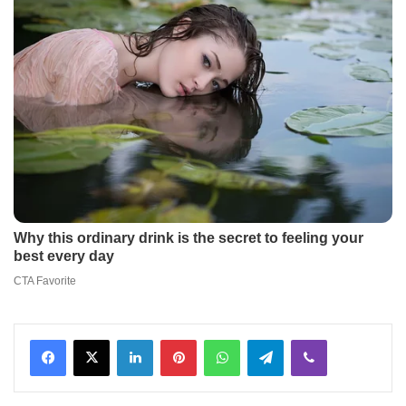
Facebook
X
LinkedIn
Pinterest
WhatsApp
Telegram
Viber