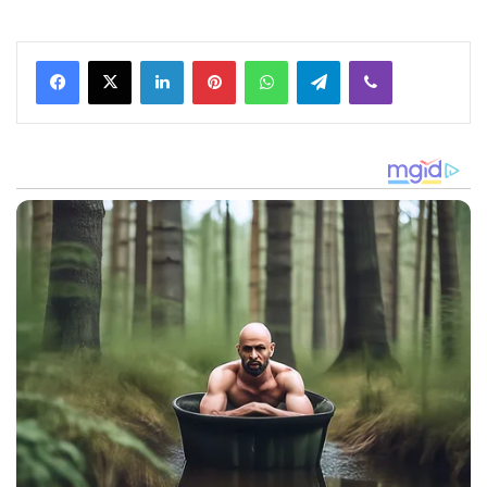
Facebook
X
LinkedIn
Pinterest
WhatsApp
Telegram
Viber