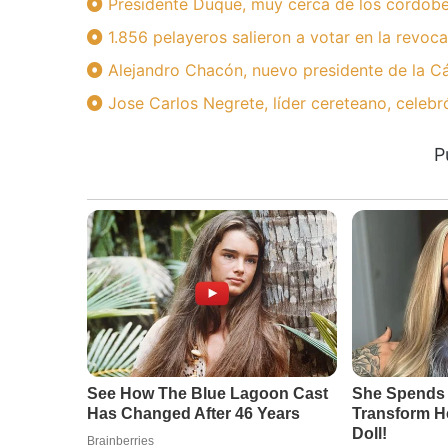
Presidente Duque, muy cerca de los cordob
1.856 pelayeros salieron a votar en la revoca
Alejandro Chacón, nuevo presidente de la C
Jose Carlos Negrete, líder cereteano, celeb
P