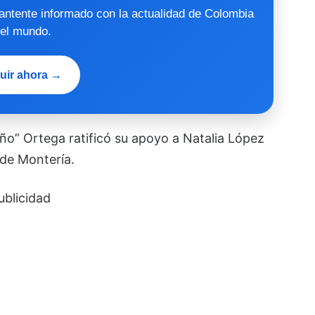
mantente informado con la actualidad de Colombia
 el mundo.
uir ahora →
oño” Ortega ratificó su apoyo a Natalia López
 de Montería.
ublicidad