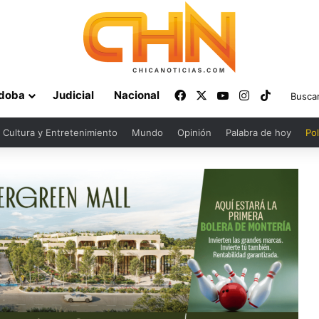
Facebook
X
YouTube
Instagram
TikTok
doba
Judicial
Nacional
Cultura y Entretenimiento
Mundo
Opinión
Palabra de hoy
Pol