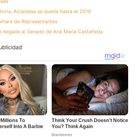
eses
toria, Alcaldesa se queda hasta el 2019
ámara de Representantes
ró llegada al Senado de Ana María Castañeda
ublicidad