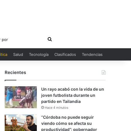
Buscar
por
ítica
Salud
Tecnología
Clasificados
Tendencias
Recientes
Un rayo acabó con la vida de un
joven futbolista durante un
partido en Tailandia
Hace 4 minutos
“Córdoba no puede seguir
viendo cómo se afecta su
productividad”: gobernador