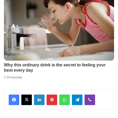
Facebook
X
LinkedIn
Pinterest
WhatsApp
Telegram
Viber