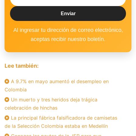
Al ingresar tu dirección de correo electrónico,
aceptas recibir nuestro boletín.
Lee también:
A 9.7% en mayo aumentó el desempleo en
Colombia
Un muerto y tres heridos deja trágica
celebración de hinchas
La principal fábrica falsificadora de camisetas
de la Selección Colombia estaba en Medellín