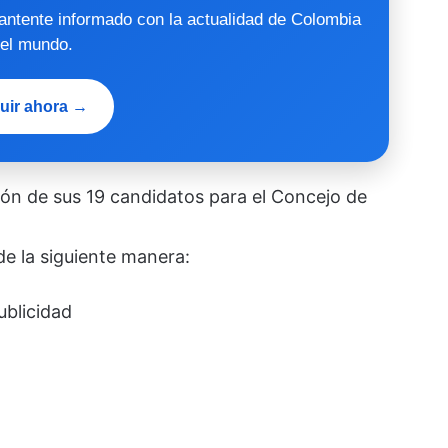
mantente informado con la actualidad de Colombia
 el mundo.
uir ahora →
pción de sus 19 candidatos para el Concejo de
e la siguiente manera:
ublicidad