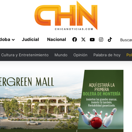
Facebook
X
YouTube
Instagram
TikTok
doba
Judicial
Nacional
Cultura y Entretenimiento
Mundo
Opinión
Palabra de hoy
Pol