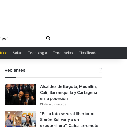
Buscar
por
ítica
Salud
Tecnología
Tendencias
Clasificados
Recientes
Alcaldes de Bogotá, Medellín,
Cali, Barranquilla y Cartagena
en la posesión
Hace 5 minutos
“En la foto se ve al libertador
Simón Bolívar y a un
exguerrillero”: Cabal arremete