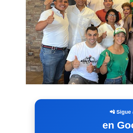
📲 Sigue 
en Go