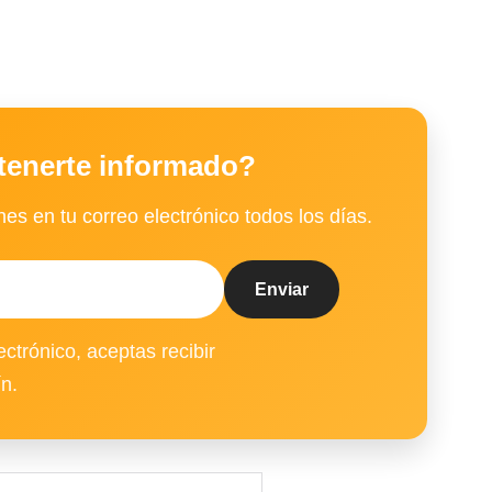
tenerte informado?
es en tu correo electrónico todos los días.
ectrónico, aceptas recibir
ín.