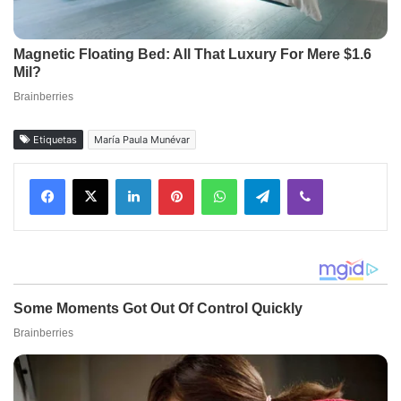
Etiquetas
María Paula Munévar
Facebook
X
LinkedIn
Pinterest
WhatsApp
Telegram
Viber