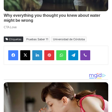
Etiquetas
Pruebas Saber 11
Universidad de Córdoba
Facebook
X
LinkedIn
Pinterest
WhatsApp
Telegram
Viber