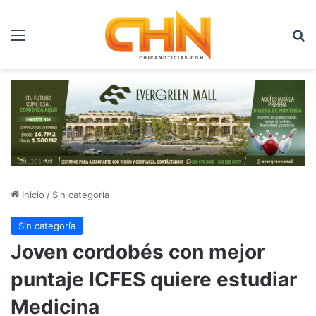
Menú
B
Inicio
/
Sin categoría
Sin categoría
Joven cordobés con mejor
puntaje ICFES quiere estudiar
Medicina