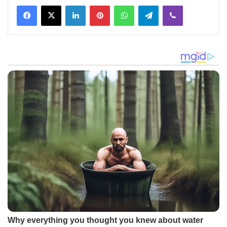
Facebook
X
LinkedIn
Pinterest
WhatsApp
Telegram
Viber