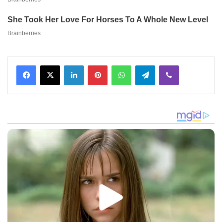
Facebook
X
LinkedIn
Pinterest
WhatsApp
Telegram
Viber