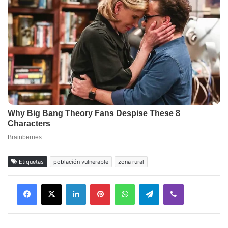
Etiquetas
población vulnerable
zona rural
Facebook
X
LinkedIn
Pinterest
WhatsApp
Telegram
Viber