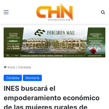
Menú
B
Inicio
/
Córdoba
Córdoba
Montería
INES buscará el
empoderamiento económico
de las mujeres rurales de