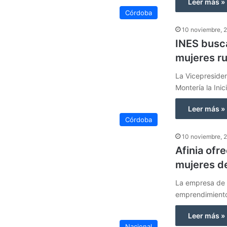
Leer más »
Córdoba
10 noviembre, 
INES busc
mujeres r
La Vicepresiden
Montería la Ini
Leer más »
Córdoba
10 noviembre, 
Afinia of
mujeres d
La empresa de e
emprendimiento
Leer más »
Nacional