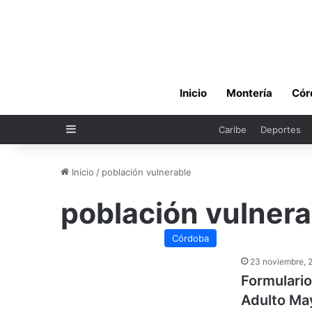
Inicio
Montería
Cór
Sidebar
Caribe
Deportes
Inicio
/
población vulnerable
población vulnera
Córdoba
23 noviembre, 
Formulario
Adulto May