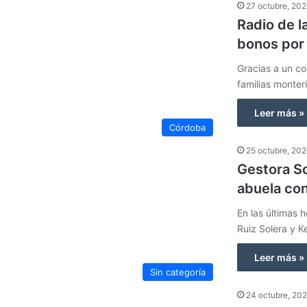
27 octubre, 20
Radio de l
bonos por
Gracias a un co
familias monter
Leer más »
Córdoba
25 octubre, 20
Gestora So
abuela co
En las últimas 
Ruiz Solera y 
Leer más »
Sin categoría
24 octubre, 20