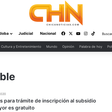
Facebook
X
YouTube
Instagram
TikTok
doba
Judicial
Nacional
Cultura y Entretenimiento
Mundo
Opinión
Palabra de hoy
Pol
ble
2020
s para trámite de inscripción al subsidio
or es gratuito