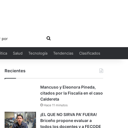
Buscar
por
ítica
Salud
Tecnología
Tendencias
Clasificados
Recientes
Mancuso y Eleonora Pineda,
citados por la Fiscalía en el caso
Caldereta
Hace 11 minutos
¡EL QUE NO SIRVA PA’ FUERA!
Briceño propone evaluar a
todos los docentes y a FECODE