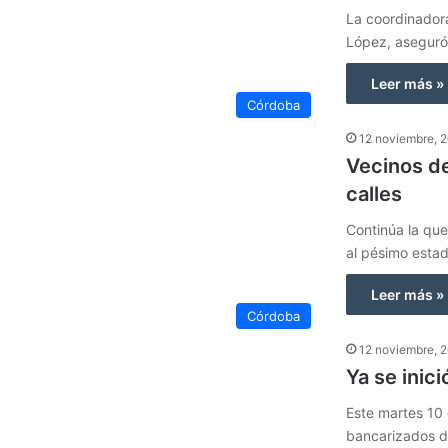
La coordinador
López, aseguró 
Leer más »
Córdoba
12 noviembre, 
Vecinos de
calles
Continúa la que
al pésimo esta
Leer más »
Córdoba
12 noviembre, 
Ya se inic
Este martes 10 
bancarizados d