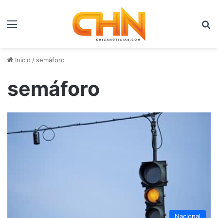
Menú
B
Inicio
/
semáforo
semáforo
Nacional