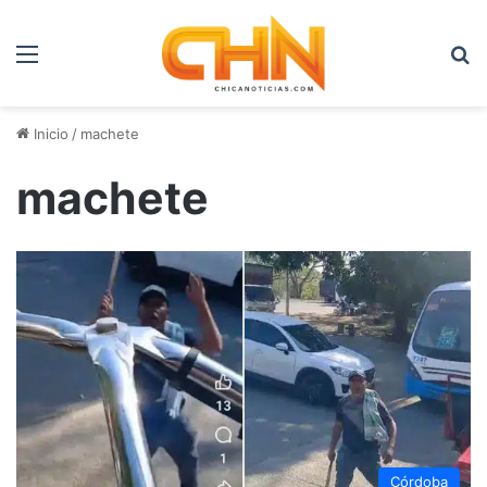
Menú
B
Inicio
/
machete
machete
Córdoba