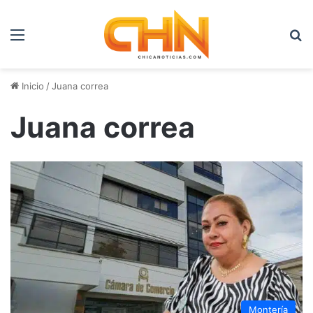
Menú
B
Inicio
/
Juana correa
Juana correa
Montería