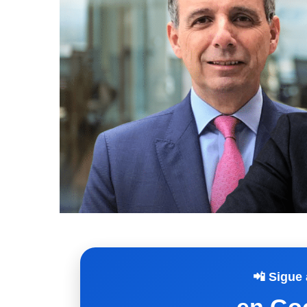
📲 Sigue 
en Go