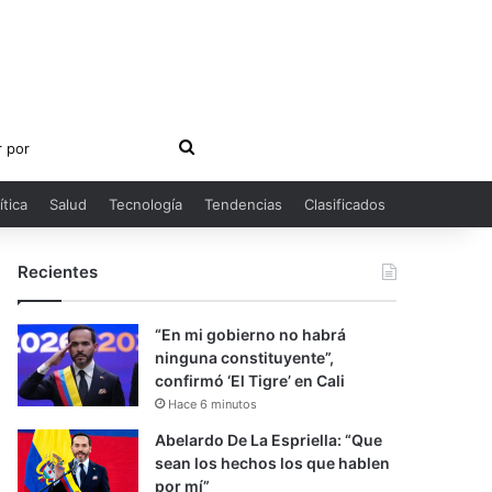
Buscar
por
ítica
Salud
Tecnología
Tendencias
Clasificados
Recientes
“En mi gobierno no habrá
ninguna constituyente”,
confirmó ‘El Tigre’ en Cali
Hace 6 minutos
Abelardo De La Espriella: “Que
sean los hechos los que hablen
por mí”