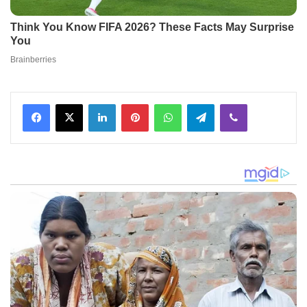
Facebook
X
LinkedIn
Pinterest
WhatsApp
Telegram
Viber