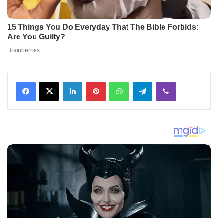
Facebook
X
LinkedIn
Pinterest
WhatsApp
Telegram
Viber