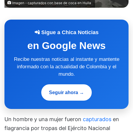
Imagen - capturados con base de coca en Huila
📲 Sigue a Chica Noticias
en Google News
Recibe nuestras noticias al instante y mantente
informado con la actualidad de Colombia y el
mundo.
Seguir ahora →
Un hombre y una mujer fueron
capturados
en
flagrancia por tropas del Ejército Nacional