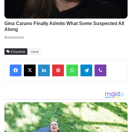
Etiquetas
coca
Facebook
X
LinkedIn
Pinterest
WhatsApp
Telegram
Viber